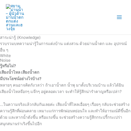
Skip
to
content
สาระน่ารู้ (Knowledge)
รวบรวมบทความน่ารู้ในการแต่งบ้าน แต่งสวน ด้วยม่านน้ำตก และ อุปกรณ์
อื่น ๆ
White
Noise
รู้หรือไม่?
เสียงน้ำไหล เสียงน้ำตก
มีประโยชน์อย่างไรบ้าง?
หลายๆ คนอาจคิดกังวลว่า ถ้าเอาน้ำตก น้ำพุ มาตั้งบริเวณบ้าน แล้วได้ยิน
เสียงน้ำไหลจ๊อกๆ แจ๊กๆ อยู่ตลอดเวลา จะทำให้รู้สึกน่ารำคาญหรือเปล่า?
…ในความจริงแล้วกลับกันเลยค่ะ เสียงน้ำที่ไหลเอื่อยๆ เรื่อยๆ กลับจะช่วยสร้าง
ความรู้สึกที่ผ่อนคลาย เหมาะแก่การพักผ่อนหย่อนใจ และทำให้อารมณ์ดีขึ้นอีก
ด้วย และหากน้ำดังขึ้น หรือแรงขึ้น จะช่วยสร้างความรู้สึกกระปรี้กระเปร่า
สนุกสนานร่าเริงขึ้นไปอีก