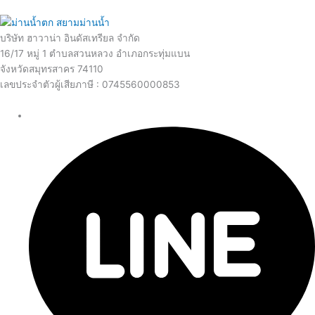
บริษัท ฮาวาน่า อินดัสเทรียล จำกัด
16/17 หมู่ 1 ตำบลสวนหลวง อำเภอกระทุ่มแบน
จังหวัดสมุทรสาคร 74110
เลขประจำตัวผู้เสียภาษี : 0745560000853